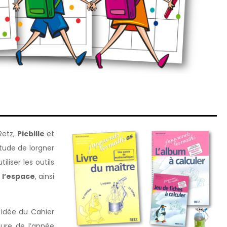
 Retz,
Picbille
et
bitude de lorgner
liser les outils
 l’espace
, ainsi
e idée du Cahier
ure de l’année