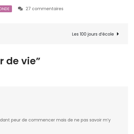
sur
27 commentaires
MONDE
Le
cahier
de
Les 100 jours d’école
vie
r de vie”
ependant peur de commencer mais de ne pas savoir m’y