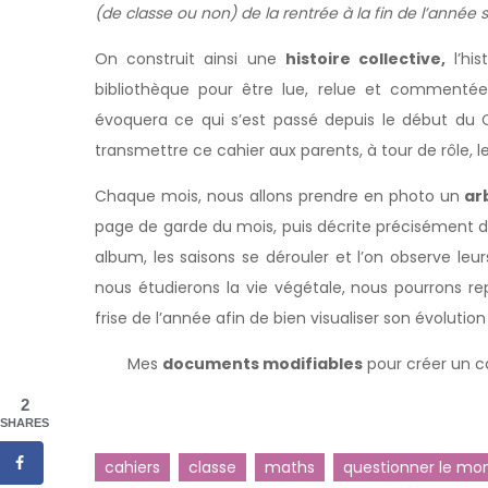
(de classe ou non) de la rentrée à la fin de l’année s
On construit ainsi une
histoire collective,
l’his
bibliothèque pour être lue, relue et commenté
évoquera ce qui s’est passé depuis le début du 
transmettre ce cahier aux parents, à tour de rôle, le
Chaque mois, nous allons prendre en photo un
arb
page de garde du mois, puis décrite précisément dan
album, les saisons se dérouler et l’on observe leur
nous étudierons la vie végétale, nous pourrons r
frise de l’année afin de bien visualiser son évolution
Mes
documents modifiables
pour créer un ca
2
SHARES
cahiers
classe
maths
questionner le mo