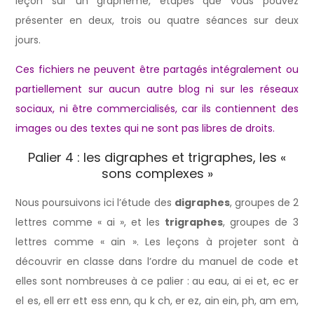
leçon sur un graphème, étapes que vous pouvez
présenter en deux, trois ou quatre séances sur deux
jours.
Ces fichiers ne peuvent être partagés intégralement ou
partiellement sur aucun autre blog ni sur les réseaux
sociaux, ni être commercialisés, car ils contiennent des
images ou des textes qui ne sont pas libres de droits.
Palier 4 : les digraphes et trigraphes, les «
sons complexes »
Nous poursuivons ici l’étude des
digraphes
, groupes de 2
lettres comme « ai », et les
trigraphes
, groupes de 3
lettres comme « ain ». Les leçons à projeter sont à
découvrir en classe dans l’ordre du manuel de code et
elles sont nombreuses à ce palier : au eau, ai ei et, ec er
el es, ell err ett ess enn, qu k ch, er ez, ain ein, ph, am em,