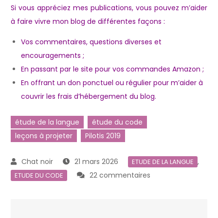
Si vous appréciez mes publications, vous pouvez m’aider
à faire vivre mon blog de différentes façons :
Vos commentaires, questions diverses et
encouragements ;
En passant par le site pour vos commandes Amazon ;
En offrant un don ponctuel ou régulier pour m’aider à
couvrir les frais d’hébergement du blog.
étude de la langue
étude du code
leçons à projeter
Pilotis 2019
21 mars 2026
,
ETUDE DE LA LANGUE
sur
22 commentaires
ETUDE DU CODE
Leçons
Pilotis
2019