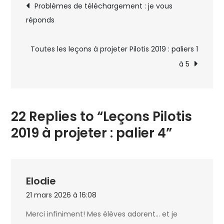
Navigation
Problèmes de téléchargement : je vous
à
réponds
de
projeter
:
l’article
Toutes les leçons à projeter Pilotis 2019 : paliers 1
palier
à 5
4
22 Replies to “Leçons Pilotis
2019 à projeter : palier 4”
Elodie
21 mars 2026 à 16:08
Merci infiniment! Mes élèves adorent… et je